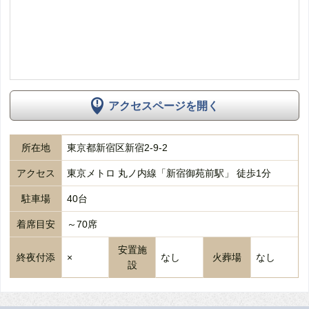
アクセスページを開く
所在地
東京都新宿区新宿2-9-2
アクセス
東京メトロ 丸ノ内線「新宿御苑前駅」 徒歩1分
駐車場
40台
着席目安
～70席
安置施
終夜付添
×
なし
火葬場
なし
設