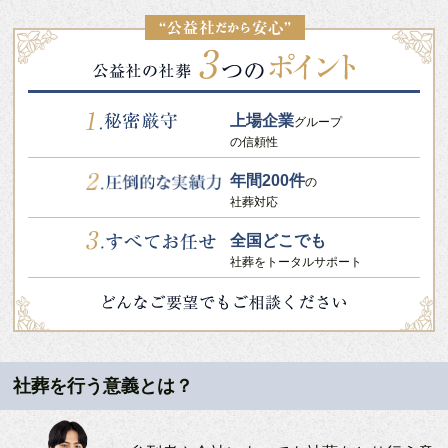
上場企業
グループ
の信頼性
年間200件
の
社葬対応
全国どこでも
社葬をトータルサポート
社葬を行う意義とは？