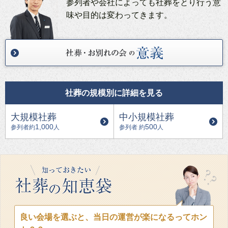
参列者や会社によっても社葬をとり行う意
味や目的は変わってきます。
社葬の規模別に詳細を見る
大規模社葬
中小規模社葬
1,000
500
参列者約
人
参列者 約
人
良い会場を選ぶと、当日の運営が楽になるってホン