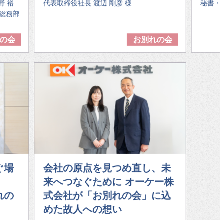
野 裕
代表取締役社長 渡辺 剛彦 様
秘書・
プ総務部
の会
お別れの会
ぐ場
会社の原点を見つめ直し、未
来へつなぐために オーケー株
れの
式会社が「お別れの会」に込
めた故人への想い