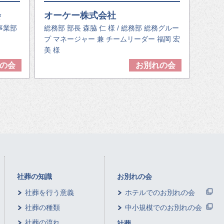
会
オーケー株式会社
カ事業部
総務部 部長 森脇 仁 様 / 総務部 総務グルー
プ マネージャー 兼 チームリーダー 福岡 宏
美 様
の会
お別れの会
社葬の知識
お別れの会
社葬を行う意義
ホテルでのお別れの会
社葬の種類
中小規模でのお別れの会
社葬の流れ
社葬