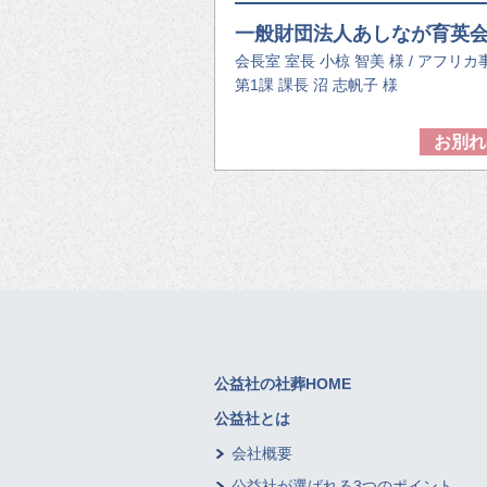
一般財団法人あしなが育英
会長室 室長 小椋 智美 様 / アフリ
第1課 課長 沼 志帆子 様
お別れ
公益社の社葬HOME
公益社とは
会社概要
公益社が選ばれる3つのポイント