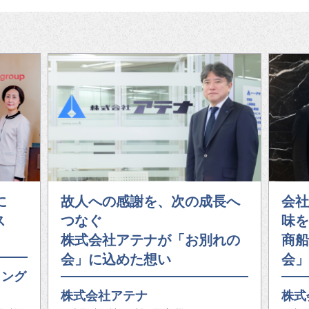
に
故人への感謝を、次の成長へ
会社
ス
つなぐ
味を
株式会社アテナが「お別れの
商船
会」に込めた想い
会」
ィング
株式会社アテナ
株式