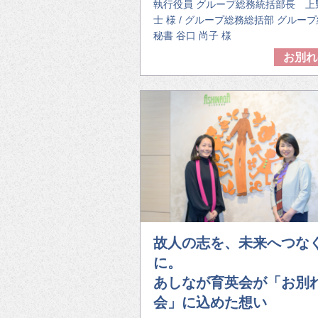
執行役員 グループ総務統括部長 上
士 様 / グループ総務総括部 グルー
秘書 谷口 尚子 様
お別れ
故人の志を、未来へつな
に。
あしなが育英会が「お別
会」に込めた想い