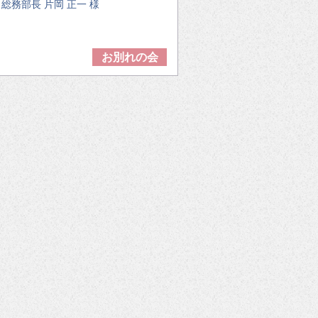
総務部長 片岡 正一 様
お別れの会