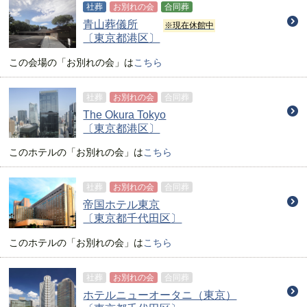
社葬
お別れの会
合同葬
青山葬儀所
※現在休館中
〔東京都港区〕
この会場の
「お別れの会」
は
こちら
社葬
お別れの会
合同葬
The Okura Tokyo
〔東京都港区〕
このホテルの
「お別れの会」
は
こちら
社葬
お別れの会
合同葬
帝国ホテル東京
〔東京都千代田区〕
このホテルの
「お別れの会」
は
こちら
社葬
お別れの会
合同葬
ホテルニューオータニ（東京）