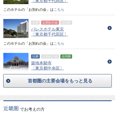
〔東京都千代田区〕
このホテルの
「お別れの会」
は
こちら
社葬
お別れの会
合同葬
パレスホテル東京
〔東京都千代田区〕
このホテルの
「お別れの会」
は
こちら
社葬
お別れの会
合同葬
築地本願寺
〔東京都中央区〕
首都圏の主要会場をもっと見る
近畿圏
でお考えの方