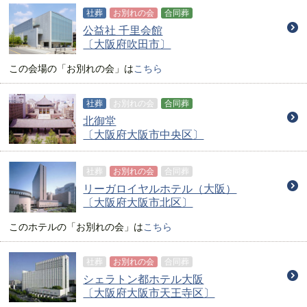
社葬
お別れの会
合同葬
公益社 千里会館
〔大阪府吹田市〕
この会場の
「お別れの会」
は
こちら
社葬
お別れの会
合同葬
北御堂
〔大阪府大阪市中央区〕
社葬
お別れの会
合同葬
リーガロイヤルホテル（大阪）
〔大阪府大阪市北区〕
このホテルの
「お別れの会」
は
こちら
社葬
お別れの会
合同葬
シェラトン都ホテル大阪
〔大阪府大阪市天王寺区〕