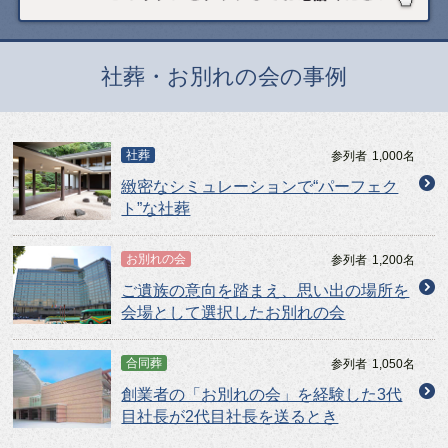
社葬・お別れの会の事例
社葬
参列者
1,000
名
緻密なシミュレーションで
“パーフェク
ト”な社葬
お別れの会
参列者
1,200
名
ご遺族の意向を踏まえ、
思い出の場所を
会場として
選択したお別れの会
合同葬
参列者
1,050
名
創業者の「お別れの会」を
経験した3代
目社長が
2代目社長を送るとき