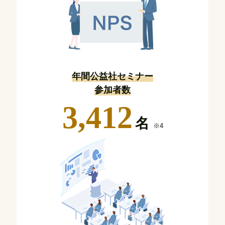
年間公益社セミナー
参加者数
3,412
名
※4