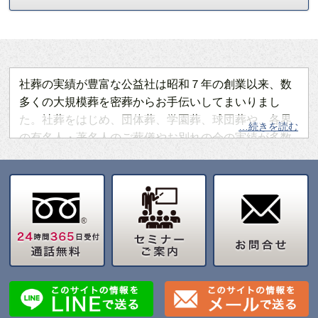
社葬の実績が豊富な公益社は昭和７年の創業以来、数
多くの大規模葬を密葬からお手伝いしてまいりまし
た。社葬をはじめ、団体葬、学園葬、球団葬や、各界
…続きを読む
の有名人・著名人のご葬儀やお別れの会の実績が多数
ございます。年間の葬儀施行件数は10,000件以上、う
ち社葬は約200件。この実績が信頼の証です。厳しい
技能審査を通過した"葬祭ディレクター"（厚生労働省
認定・葬祭ディレクター技能審査制度）をはじめ、専
門知識と技術を持った経験豊富なスタッフが、社葬に
関する全てのサービスをご提供します。さらに、わか
り易く明瞭な費用体系で見積りを作成し、質の高い葬
祭サービスを適正な価格でご提供いたします。当ホー
ムページでは、社葬・お別れの会・合同葬に特化した
形で、当社の社葬担当（東京・大阪）が中心となって