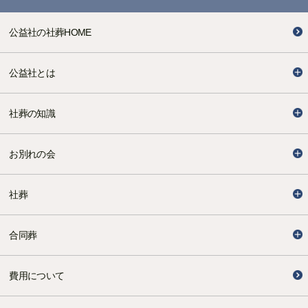
≪実務に役立つ社葬の基本情報≫を整理・編集し、ご
提供いたしております。社葬取扱規程の準備や対象者
公益社の社葬HOME
の社内記録整理、社内外関係先リストの整備、初動に
おける役割分担などの事前準備について詳しく解説・
公益社とは
ご説明させていただきます。その他、一般的な式次第
や公益社が最近お手伝いした社葬の実例、よく利用さ
社葬の知識
れる主な斎場、葬儀場、セレモニーホール、さらに寺
院で行う場合と公益社会館で行う場合での費用の一例
などもご紹介いたします。企業や各種団体の秘書・総
お別れの会
務・担当部署の皆様にご活用いただければ幸いです。
これからも利用者に信頼されるホームページをめざし
社葬
て、最新の実務を反映した価値ある情報の発信に努め
てまいります。ご相談は無料で承りますので、少しで
合同葬
もご心配事がおありでしたら24時間365日受付けのお
電話「公益社の社葬デスク」にお問合せください。
費用について