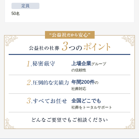
定員
50名
上場企業
グループ
の信頼性
年間200件
の
社葬対応
全国どこでも
社葬をトータルサポート