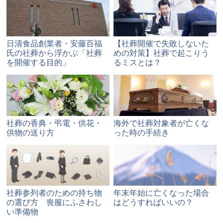
日清食品創業者・安藤百福
【社葬開催で失敗しないた
氏の社葬から浮かぶ「社葬
めの対策】社葬で起こりう
を開催する目的」
るミスとは？
社葬の香典・弔電・供花・
海外で社葬対象者が亡くな
供物の送り方
った時の手続き
社葬参列者のための持ち物
年末年始に亡くなった場合
の選び方 喪服にふさわし
はどうすればいいの？
い準備物