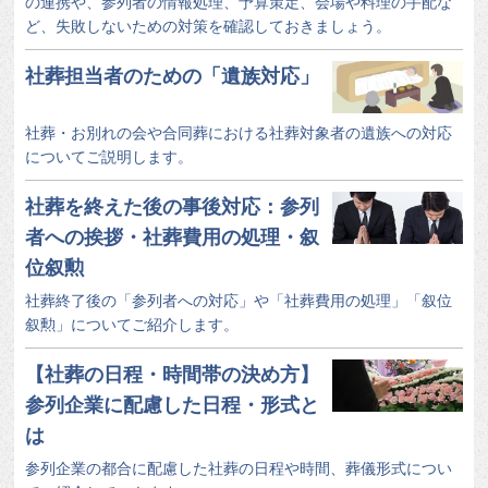
の連携や、参列者の情報処理、予算策定、会場や料理の手配な
ど、失敗しないための対策を確認しておきましょう。
社葬担当者のための「遺族対応」
社葬・お別れの会や合同葬における社葬対象者の遺族への対応
についてご説明します。
社葬を終えた後の事後対応：参列
者への挨拶・社葬費用の処理・叙
位叙勲
社葬終了後の「参列者への対応」や「社葬費用の処理」「叙位
叙勲」についてご紹介します。
【社葬の日程・時間帯の決め方】
参列企業に配慮した日程・形式と
は
参列企業の都合に配慮した社葬の日程や時間、葬儀形式につい