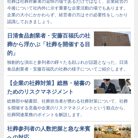
社葬は社葬対象者の追悼の場であるだけではなく、企業経営の
今後について社内外に示す重要な企業活動の場でもあります。
企業の大小にかかわらず、経営者の方はその必要性をしっかり
認識しておきましょう。
日清食品創業者・安藤百福氏の社
葬から浮かぶ「社葬を開催する目
的」
独創的な演出と参列者の錚々たる顔ぶれが話題となった、日清
食品創業者・安藤百福氏の社葬の様子についてご紹介します。
【企業の社葬対策】総務・秘書の
ためのリスクマネジメント
総務部や秘書部、社葬担当者が携わる社葬対策について、社葬
を開催する意義や企業のリスクマネジメントという観点から、
社葬関連業務のポイントを解説します。
社葬参列者の人数把握と急な来賓
への対応