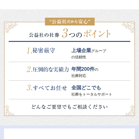
上場企業
グループ
の信頼性
年間200件
の
社葬対応
全国どこでも
社葬をトータルサポート