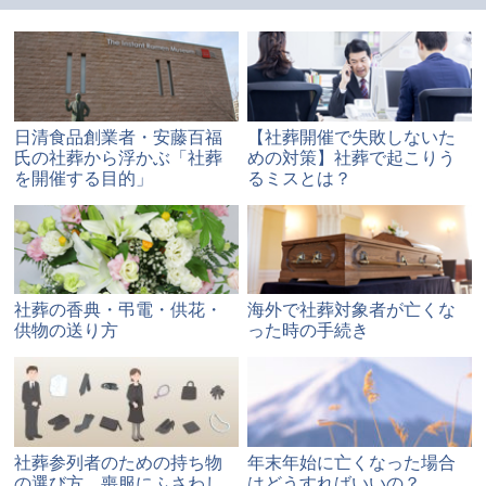
日清食品創業者・安藤百福
【社葬開催で失敗しないた
氏の社葬から浮かぶ「社葬
めの対策】社葬で起こりう
を開催する目的」
るミスとは？
社葬の香典・弔電・供花・
海外で社葬対象者が亡くな
供物の送り方
った時の手続き
社葬参列者のための持ち物
年末年始に亡くなった場合
の選び方 喪服にふさわし
はどうすればいいの？