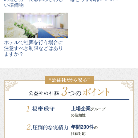
い準備物
ホテルで社葬を行う場合に
注意すべき制限などはあり
ますか？
上場企業
グループ
の信頼性
年間200件
の
社葬対応